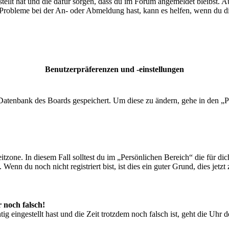
tellt hat und die dafür sorgen, dass du im Forum angemeldet bleibst. 
 Probleme bei der An- oder Abmeldung hast, kann es helfen, wenn du d
Benutzerpräferenzen und -einstellungen
r Datenbank des Boards gespeichert. Um diese zu ändern, gehe in den „P
tzone. In diesem Fall solltest du im „Persönlichen Bereich“ die für dich
enn du noch nicht registriert bist, ist dies ein guter Grund, dies jetzt 
r noch falsch!
ig eingestellt hast und die Zeit trotzdem noch falsch ist, geht die Uhr 