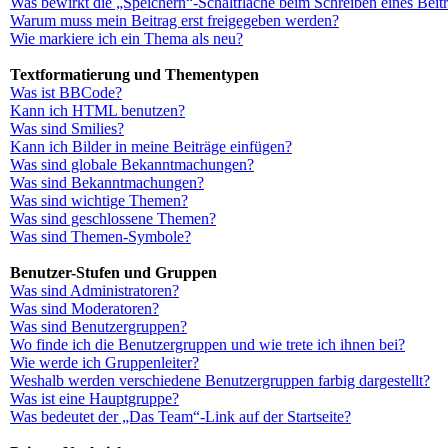
Was bewirkt die „Speichern“-Schaltfläche beim Schreiben eines Beit
Warum muss mein Beitrag erst freigegeben werden?
Wie markiere ich ein Thema als neu?
Textformatierung und Thementypen
Was ist BBCode?
Kann ich HTML benutzen?
Was sind Smilies?
Kann ich Bilder in meine Beiträge einfügen?
Was sind globale Bekanntmachungen?
Was sind Bekanntmachungen?
Was sind wichtige Themen?
Was sind geschlossene Themen?
Was sind Themen-Symbole?
Benutzer-Stufen und Gruppen
Was sind Administratoren?
Was sind Moderatoren?
Was sind Benutzergruppen?
Wo finde ich die Benutzergruppen und wie trete ich ihnen bei?
Wie werde ich Gruppenleiter?
Weshalb werden verschiedene Benutzergruppen farbig dargestellt?
Was ist eine Hauptgruppe?
Was bedeutet der „Das Team“-Link auf der Startseite?