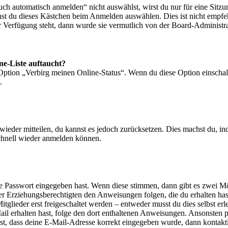
 automatisch anmelden“ nicht auswählst, wirst du nur für eine Sitzu
nst du dieses Kästchen beim Anmelden auswählen. Dies ist nicht empf
ur Verfügung steht, dann wurde sie vermutlich von der Board-Administra
ne-Liste auftaucht?
 Option „Verbirg meinen Online-Status“. Wenn du diese Option einschal
.
t wieder mitteilen, du kannst es jedoch zurücksetzen. Dies machst du, 
schnell wieder anmelden können.
ige Passwort eingegeben hast. Wenn diese stimmen, dann gibt es zwei 
iner Erziehungsberechtigten den Anweisungen folgen, die du erhalten hast
glieder erst freigeschaltet werden – entweder musst du dies selbst erl
-Mail erhalten hast, folge den dort enthaltenen Anweisungen. Ansonsten
st, dass deine E-Mail-Adresse korrekt eingegeben wurde, dann kontakti