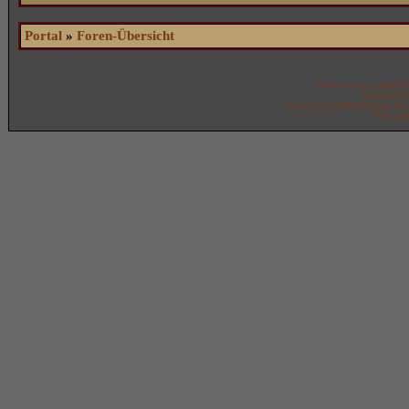
Portal
»
Foren-Übersicht
Powered by
phpBB
©
Deutsche 
Chronicles phpBB2 theme by
With spe