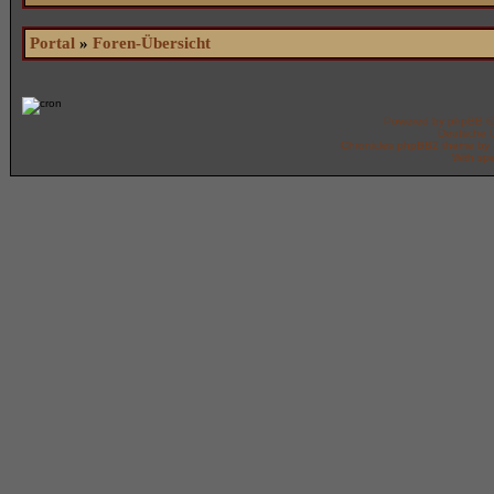
Portal
»
Foren-Übersicht
Powered by
phpBB
©
Deutsche 
Chronicles phpBB2 theme by
With spe