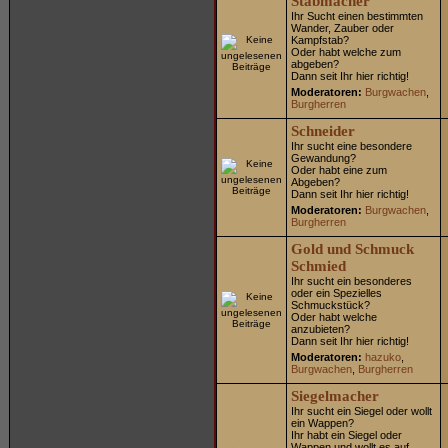
Stabmacher
Ihr Sucht einen bestimmten
Wander, Zauber oder
Kampfstab?
Oder habt welche zum
abgeben?
Dann seit Ihr hier richtig!
Moderatoren:
Burgwachen
,
Burgherren
Schneider
Ihr sucht eine besondere
Gewandung?
Oder habt eine zum
Abgeben?
Dann seit Ihr hier richtig!
Moderatoren:
Burgwachen
,
Burgherren
Gold und Schmuck
Schmied
Ihr sucht ein besonderes
oder ein Spezielles
Schmuckstück?
Oder habt welche
anzubieten?
Dann seit Ihr hier richtig!
Moderatoren:
hazuko
,
Burgwachen
,
Burgherren
Siegelmacher
Ihr sucht ein Siegel oder wollt
ein Wappen?
Ihr habt ein Siegel oder
Wappen und wollt es auf