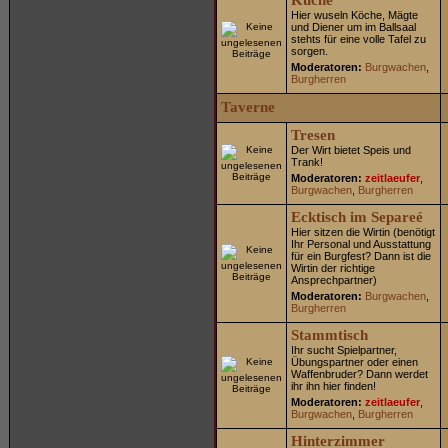
Küche
Hier wuseln Köche, Mägte
und Diener um im Ballsaal
stehts für eine volle Tafel zu
sorgen.
Moderatoren:
Burgwachen
,
Burgherren
Taverne
Tresen
Der Wirt bietet Speis und
Trank!
Moderatoren:
zeitlaeufer
,
Burgwachen
,
Burgherren
Ecktisch im Separeé
Hier sitzen die Wirtin (benötigt
Ihr Personal und Ausstattung
für ein Burgfest? Dann ist die
Wirtin der richtige
Ansprechpartner)
Moderatoren:
Burgwachen
,
Burgherren
Stammtisch
Ihr sucht Spielpartner,
Übungspartner oder einen
Waffenbruder? Dann werdet
ihr ihn hier finden!
Moderatoren:
zeitlaeufer
,
Burgwachen
,
Burgherren
Hinterzimmer