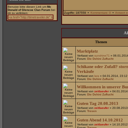
Benutze bitte diesen Link um
Mc
Donald of Glencoe Clan Forum
bei
Zugriffe: 187559 •
Kommentare: 0
•
Antwort e
dir zu verlinken:
Ak
Themen
Marktplatz
Verfasst von
sunshine71
» 06.01.2014
Forum:
Die Dshini Zuflucht
Schikane oder Zufall? storn
Verkäufe
Verfasst von
lara
» 04.01.2014, 23:12
Forum:
Die Dshini Zuflucht
Willkommen in unserer Bu
Verfasst von
zeitlaeufer
» 04.01.2014
Forum:
Die Dshini Zuflucht
Guten Tag 20.08.2013
Verfasst von
zeitlaeufer
» 20.08.2013
Forum:
Tresen
Guten Abend 14.10.2012
Verfasst von
zeitlaeufer
» 14.10.2012
Forum:
Tresen