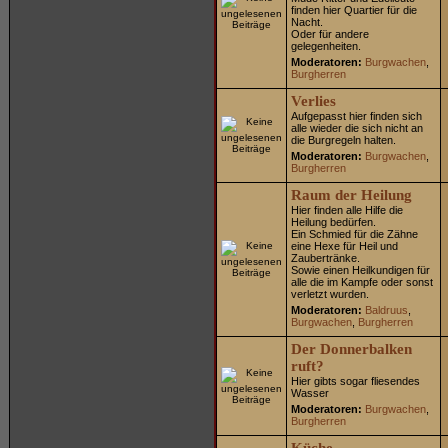
finden hier Quartier für die
Nacht.
Oder für andere
gelegenheiten.
Moderatoren:
Burgwachen
,
Burgherren
Verlies
Aufgepasst hier finden sich
alle wieder die sich nicht an
die Burgregeln halten.
Moderatoren:
Burgwachen
,
Burgherren
Raum der Heilung
Hier finden alle Hilfe die
Heilung bedürfen.
Ein Schmied für die Zähne
eine Hexe für Heil und
Zaubertränke.
Sowie einen Heilkundigen für
alle die im Kampfe oder sonst
verletzt wurden.
Moderatoren:
Baldruus
,
Burgwachen
,
Burgherren
Der Donnerbalken
ruft?
Hier gibts sogar fliesendes
Wasser
Moderatoren:
Burgwachen
,
Burgherren