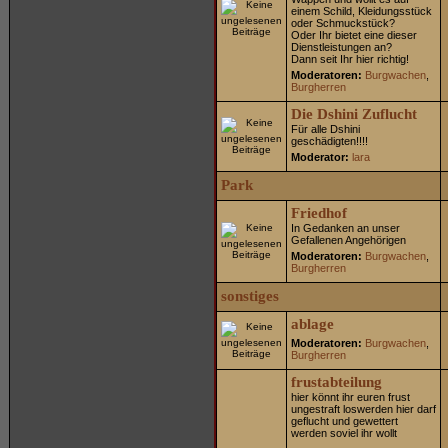
einem Schild, Kleidungsstück
oder Schmuckstück?
Oder Ihr bietet eine dieser
Dienstleistungen an?
Dann seit Ihr hier richtig!
Moderatoren:
Burgwachen
,
Burgherren
Die Dshini Zuflucht
Für alle Dshini
geschädigten!!!!
Moderator:
lara
Park
Friedhof
In Gedanken an unser
Gefallenen Angehörigen
Moderatoren:
Burgwachen
,
Burgherren
sonstiges
ablage
Moderatoren:
Burgwachen
,
Burgherren
frustabteilung
hier könnt ihr euren frust
ungestraft loswerden hier darf
geflucht und gewettert
werden soviel ihr wollt