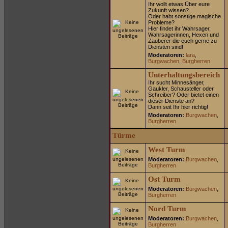
Ihr wollt etwas Über eure
Zukunft wissen?
Oder habt sonstige magische
Probleme?
Hier findet ihr Wahrsager,
Wahrsagerinnen, Hexen und
Zauberer die euch gerne zu
Diensten sind!
Moderatoren:
lara
,
Burgwachen
,
Burgherren
Unterhaltungsbereich
Ihr sucht Minnesänger,
Gaukler, Schausteller oder
Schreiber? Oder bietet einen
dieser Dienste an?
Dann seit Ihr hier richtig!
Moderatoren:
Burgwachen
,
Burgherren
Türme
West Turm
Moderatoren:
Burgwachen
,
Burgherren
Ost Turm
Moderatoren:
Burgwachen
,
Burgherren
Nord Turm
Moderatoren:
Burgwachen
,
Burgherren