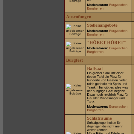
hat.
Moderatoren:
Burgwachen
,
Burgherren
Ausrufungen
Stellenangebote
Moderatoren:
Burgwachen
,
Burgherren
"HÖRET HÖRET"
Moderatoren:
Burgwachen
,
Burgherren
Burgfest
Ballsaal
Ein großer Saal, mit einer
riesen Tafel die Platz für
hunderte von Gästen bietet,
reich gedeckt mit Speis und
Trank. Hier gibt es alles was
der hungrige Gast begehrt.
Dazu noch reichlich Platz für
Gaukler Minnesänger und
Tanz.
Moderatoren:
Burgwachen
,
Burgherren
Schlafräume
Schlafgelegenheiten für
diejenigen die nicht mehr
weiter können.
Müde Ritter und Edelleute