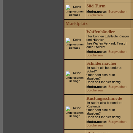
Süd Turm
Moderatoren:
Burgwachen
,
Burgherren
Marktplatz
Waffenhändler
Hier können Edelleute Krieger
und Händler
Ihre Waffen Verkauf, Tausch
oder Erwerb!
Moderatoren:
Burgwachen
,
Burgherren
Schildermacher
Ihr sucht ein besonderes
Schild?
Oder habt eins zum
abgeben?
Dann seit Ihr hier richtig!
Moderatoren:
Burgwachen
,
Burgherren
Rüstungsschmiede
Ihr sucht eine besondere
Rüstung?
Oder habt eine zum
abgeben?
Dann seit Ihr hier richtig!
Moderatoren:
Burgwachen
,
Burgherren