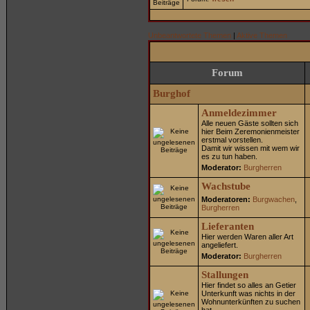
Unbeantwortete Themen
|
Aktive Themen
Forum
Burghof
Anmeldezimmer
Alle neuen Gäste sollten sich
hier Beim Zeremonienmeister
erstmal vorstellen.
Damit wir wissen mit wem wir
es zu tun haben.
Moderator:
Burgherren
Wachstube
Moderatoren:
Burgwachen
,
Burgherren
Lieferanten
Hier werden Waren aller Art
angeliefert.
Moderator:
Burgherren
Stallungen
Hier findet so alles an Getier
Unterkunft was nichts in der
Wohnunterkünften zu suchen