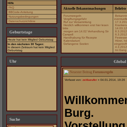
Hilfe
FAQ
Aktuelle Bekanntmachungen
Beliebt
BBCode-Anleitung
Forumsregeln
Bekannt
Nutzungsbedingungen
Vergiftungsgefahr
eventuell
Datenschutzrichtlinie
Ruf zur Versammlung
17.3.201
Herzlich willkommen erst hier lesen
Kranken
bitte
14.03.12
Geburtstage
morgen am 14.02 Verhandlung Sir
8.3.2012
Campell
6.3.2012
Handhabung für Rezepte
Festessen
Heute hat kein Mitglied Geburtstag
Kalendarium
Höret, hör
Gefangene Seelen
eingetrof
In den nächsten 30 Tagen:
4.3.2012
In diesem Zeitraum hat kein Mitglied
Im Gang v
Geburtstag
Uhr
Global
Forumsregeln
Verfasst von:
zeitlaeufer
» 04.01.2014, 19:26
Willkommen
Burg.
Suche
Vorstellung