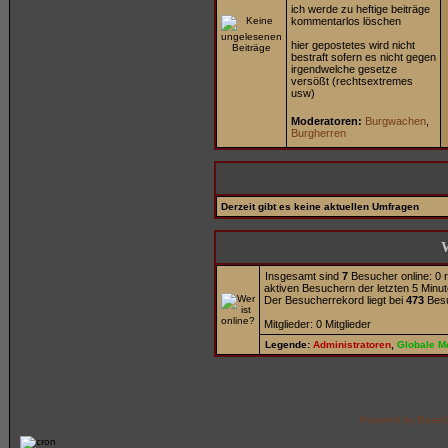
ich werde zu heftige beiträge
kommentarlos löschen
hier gepostetes wird nicht
bestraft sofern es nicht gegen
irgendwelche gesetze
versößt (rechtsextremes
usw)
Moderatoren:
Burgwachen
,
Burgherren
Derzeit gibt es keine aktuellen Umfragen
W
Insgesamt sind
7
Besucher online: 0 r
aktiven Besuchern der letzten 5 Minut
Der Besucherrekord liegt bei
473
Besu
Mitglieder: 0 Mitglieder
Legende:
Administratoren
,
Globale M
Powered by
Board3