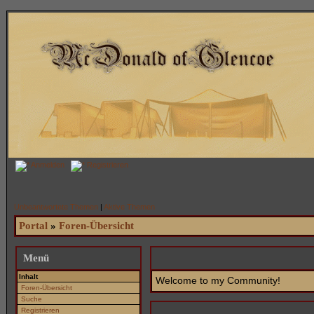
Anmelden
Registrieren
Unbeantwortete Themen
|
Aktive Themen
Portal
»
Foren-Übersicht
Menü
Inhalt
Welcome to my Community!
Foren-Übersicht
Suche
Registrieren