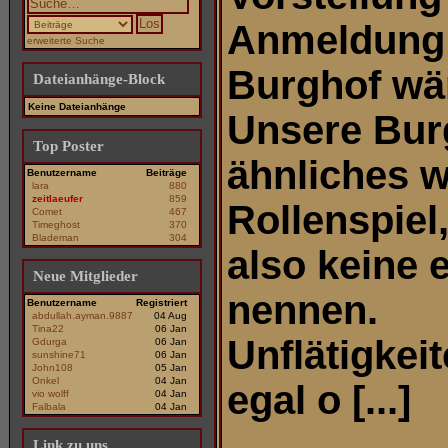
Anmeldung
erweiterte Suche
Burghof wär
Dateianhänge-Block
Keine Dateianhänge
Unsere Burg
Top Poster
ähnliches w
Benutzername
Beiträge
lara
880
zeitlaeufer
859
Rollenspiel
Comet
467
Timeghost
370
Blademan
304
also keine
Neue Mitglieder
nennen.
Benutzername
Registriert
abdullah.ayman.9887
04 Aug
Tina22
06 Jan
Unflätigkei
Gdurga
06 Jan
sunshine71
06 Jan
John108
05 Jan
Onkel
04 Jan
egal o [...]
vio wolff
04 Jan
Falbala
04 Jan
Link zu uns