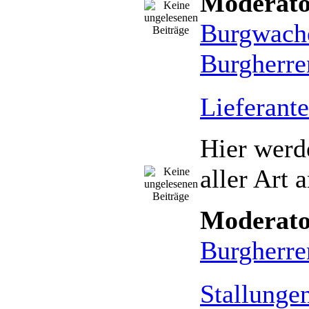
Moderato
Burgwach
Burgherre
Lieferant
Hier werd
aller Art a
Moderato
Burgherre
Stallunge