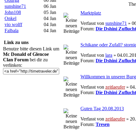
Gdurga
06 Jan
Th
sunshine71
06 Jan
John108
05 Jan
Marktplatz
Onkel
04 Jan
Verfasst von
sunshine71
» 06
vio wolff
04 Jan
Forum:
Die Dshini Zufluch
Falbala
04 Jan
Link zu uns
Schikane oder Zufall? storni
Benutze bitte diesen Link um
Mc Donald of Glencoe
Verfasst von
lara
» 04.01.201
Clan Forum
bei dir zu
Forum:
Die Dshini Zufluch
verlinken:
Willkommen in unserer Burg
Verfasst von
zeitlaeufer
» 04.
Forum:
Die Dshini Zufluch
Guten Tag 20.08.2013
Verfasst von
zeitlaeufer
» 20.
Forum:
Tresen