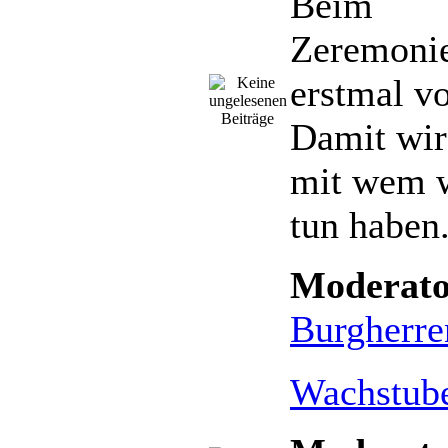
Beim
Zeremoni
erstmal vo
Damit wir
mit wem w
tun haben
Moderato
Burgherre
Wachstub