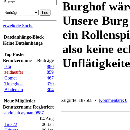
Burghof wäre
Unsere Burg 
erweiterte Suche
ein Rollenspi
Dateianhänge-Block
Keine Dateianhänge
also keine e
Top Poster
Unflätigkeite
Benutzername
Beiträge
lara
880
zeitlaeufer
859
Comet
467
Timeghost
370
Blademan
304
Zugriffe: 187568 •
Kommentare: 0
Neue Mitglieder
Benutzername
Registriert
abdullah.ayman.9887
04 Aug
Tina22
06 Jan