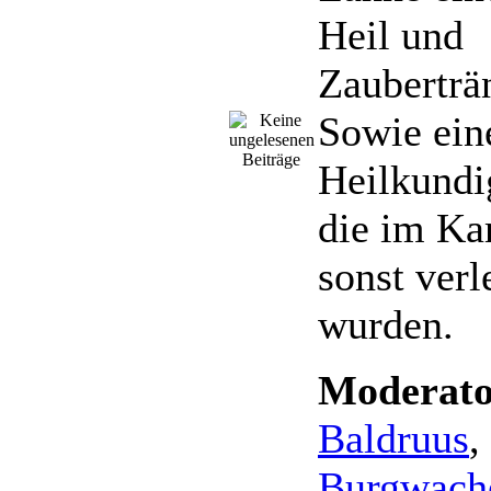
Heil und
Zauberträ
Sowie ein
Heilkundig
die im Ka
sonst verl
wurden.
Moderato
Baldruus
,
Burgwach