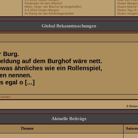
Festessen für den Bischof
Guten Morgen
Höret, höret, der Bischof ist eingetroffen
Guten Abend 
4.3.2012 Guten Morgen
Guten Tag 11
Im Gang vor der Kindertagesstätte
Guten morgen
Global Bekanntmachungen
r Burg.
meldung auf dem Burghof wäre nett.
owas ähnliches wie ein Rollenspiel,
en nennen.
 egal o [...]
rstellen
8 Beka
Aktuelle Beiträge
Themen
Antwor