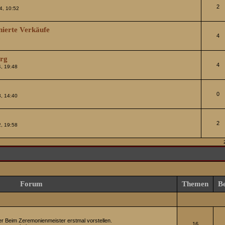
2
4, 10:52
nierte Verkäufe
4
2
urg
4
, 19:48
0
, 14:40
2
, 19:58
Forum
Themen
Be
ier Beim Zeremonienmeister erstmal vorstellen.
16