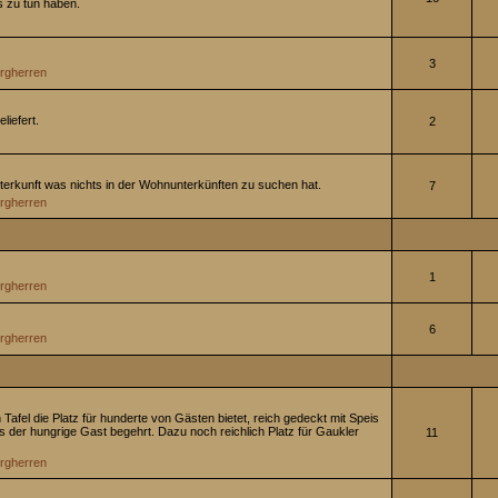
s zu tun haben.
3
rgherren
liefert.
2
Unterkunft was nichts in der Wohnunterkünften zu suchen hat.
7
rgherren
1
rgherren
6
rgherren
n Tafel die Platz für hunderte von Gästen bietet, reich gedeckt mit Speis
as der hungrige Gast begehrt. Dazu noch reichlich Platz für Gaukler
11
rgherren