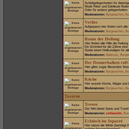
Schlafgelegenheiten für diejeni
Müde Ritter und Edelleute finden
Oder für andere gelegenheiten.
Moderatoren:
Burgwachen
,
Bu
Verlies
Aufgepasst hier finden sich alle
Moderatoren:
Burgwachen
,
Bu
Raum der Heilung
Hier finden alle Hilfe die Heilun
Ein Schmied für die Zähne eine
Sowie einen Heilkundigen für al
Moderatoren:
Baldruus
,
Burgw
Der Donnerbalken ruft
Hier gibts sogar fliesendes Wa
Moderatoren:
Burgwachen
,
Bu
Küche
Hier wuseln Köche, Mägte und Di
Moderatoren:
Burgwachen
,
Bu
Taverne
Tresen
Der Wirt bietet Speis und Trank
Moderatoren:
zeitlaeufer
,
Bur
Ecktisch im Separeé
Hier sitzen die Wirtin (benötigt 
richtige Ansprechpartner)