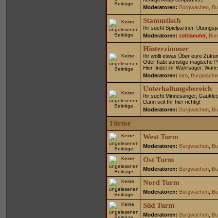
Moderatoren:
Burgwachen
,
Bu
Stammtisch
Ihr sucht Spielpartner, Übungsp
Moderatoren:
zeitlaeufer
,
Bur
Hinterzimmer
Ihr wollt etwas Über eure Zuku
Oder habt sonstige magische 
Hier findet ihr Wahrsager, Wah
Moderatoren:
lara
,
Burgwache
Unterhaltungsbereich
Ihr sucht Minnesänger, Gaukler,
Dann seit Ihr hier richtig!
Moderatoren:
Burgwachen
,
Bu
Türme
West Turm
Moderatoren:
Burgwachen
,
Bu
Ost Turm
Moderatoren:
Burgwachen
,
Bu
Nord Turm
Moderatoren:
Burgwachen
,
Bu
Süd Turm
Moderatoren:
Burgwachen
,
Bu