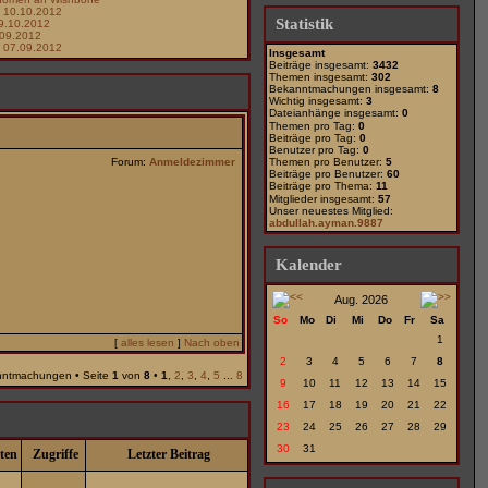
 10.10.2012
Statistik
9.10.2012
.09.2012
 07.09.2012
Insgesamt
Beiträge insgesamt:
3432
Themen insgesamt:
302
Bekanntmachungen insgesamt:
8
Wichtig insgesamt:
3
Dateianhänge insgesamt:
0
Themen pro Tag:
0
Beiträge pro Tag:
0
Benutzer pro Tag:
0
Forum:
Anmeldezimmer
Themen pro Benutzer:
5
Beiträge pro Benutzer:
60
Beiträge pro Thema:
11
Mitglieder insgesamt:
57
Unser neuestes Mitglied:
abdullah.ayman.9887
Kalender
Aug. 2026
So
Mo
Di
Mi
Do
Fr
Sa
1
[
alles lesen
]
Nach oben
2
3
4
5
6
7
8
nntmachungen • Seite
1
von
8
•
1
,
2
,
3
,
4
,
5
...
8
9
10
11
12
13
14
15
16
17
18
19
20
21
22
23
24
25
26
27
28
29
30
31
ten
Zugriffe
Letzter Beitrag