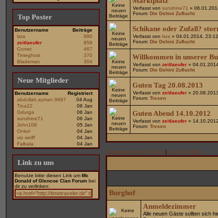
Marktplatz
Verfasst von
sunshine71
» 06.01.201
Forum:
Die Dshini Zuflucht
Top Poster
Schikane oder Zufall? stor
Benutzername
Beiträge
lara
880
Verfasst von
lara
» 04.01.2014, 23:1
Forum:
Die Dshini Zuflucht
zeitlaeufer
859
Comet
467
Timeghost
370
Willkommen in unserer B
Blademan
304
Verfasst von
zeitlaeufer
» 04.01.2014
Forum:
Die Dshini Zuflucht
Neue Mitglieder
Guten Tag 20.08.2013
Verfasst von
zeitlaeufer
» 20.08.2013
Benutzername
Registriert
Forum:
Tresen
abdullah.ayman.9887
04 Aug
Tina22
06 Jan
Gdurga
06 Jan
Guten Abend 14.10.2012
sunshine71
06 Jan
Verfasst von
zeitlaeufer
» 14.10.2012
John108
05 Jan
Forum:
Tresen
Onkel
04 Jan
vio wolff
04 Jan
Falbala
04 Jan
Unbeantwortete Themen
|
Aktive Themen
Link zu uns
Benutze bitte diesen Link um
Mc
Donald of Glencoe Clan Forum
bei
dir zu verlinken:
Burghof
Anmeldezimmer
Alle neuen Gäste sollten sich h