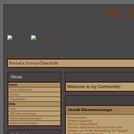
Mc D
Anmelden
Registrieren
Unbeantwortete Themen
|
Aktive Themen
Portal
»
Foren-Übersicht
Menü
Inhalt
Welcome to my Community!
Foren-Übersicht
Suche
Registrieren
Hilfe
FAQ
Aktuelle Bekanntmachungen
BBCode-Anleitung
Forumsregeln
Nutzungsbedingungen
Vergiftungsgefahr
Datenschutzrichtlinie
Ruf zur Versammlung
Herzlich willkommen erst hier lesen bitte
morgen am 14.02 Verhandlung Sir Campell
Handhabung für Rezepte