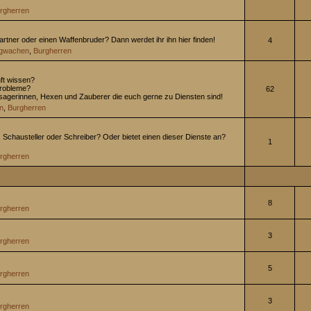
rgherren
artner oder einen Waffenbruder? Dann werdet ihr ihn hier finden!
4
gwachen
,
Burgherren
nft wissen?
Probleme?
62
rsagerinnen, Hexen und Zauberer die euch gerne zu Diensten sind!
n
,
Burgherren
 Schausteller oder Schreiber? Oder bietet einen dieser Dienste an?
1
rgherren
8
rgherren
3
rgherren
5
rgherren
3
rgherren