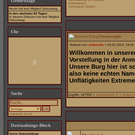
Geburtstage
Kalendarium
Gefangene Seelen
Heute hat kein Mitglied Geburtstag
In den nächsten 30 Tagen:
In diesem Zeitraum hat kein Mitglied
Geburtstag
Uhr
Forumsregeln
Verfasst von:
zeitlaeufer
» 04.01.2014, 19:26
Willkommen in unsere
Vorstellung in der An
Unsere Burg hier ist s
also keine echten Nam
Unflätigkeiten Extremes
Suche
Zugriffe: 187509 •
Kommentare: 0
•
Antwort e
erweiterte Suche
Dateianhänge-Block
Keine Dateianhänge