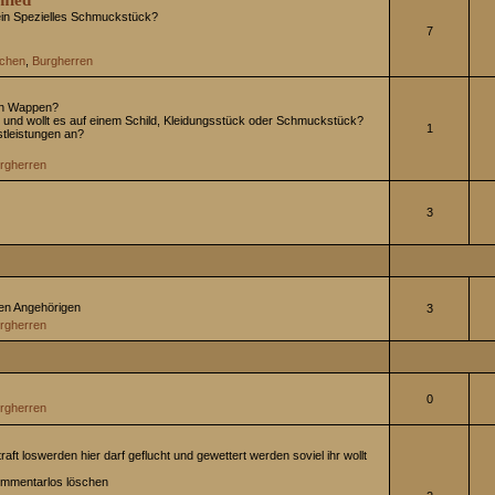
mied
 ein Spezielles Schmuckstück?
7
chen
,
Burgherren
 ein Wappen?
n und wollt es auf einem Schild, Kleidungsstück oder Schmuckstück?
1
stleistungen an?
rgherren
3
en Angehörigen
3
rgherren
0
rgherren
traft loswerden hier darf geflucht und gewettert werden soviel ihr wollt
kommentarlos löschen