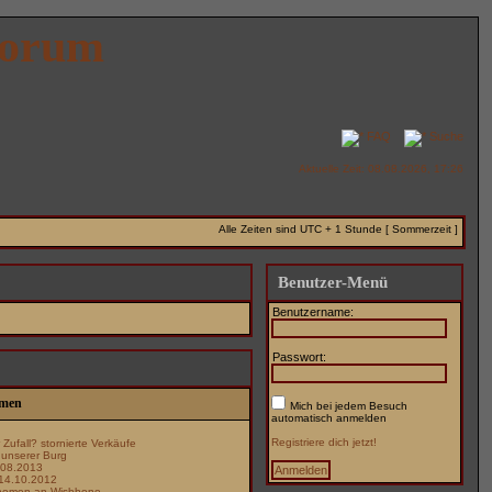
Forum
FAQ
Suche
Aktuelle Zeit: 08.08.2026, 17:26
Alle Zeiten sind UTC + 1 Stunde [ Sommerzeit ]
Benutzer-Menü
Benutzername:
Passwort:
emen
Mich bei jedem Besuch
automatisch anmelden
Registriere dich jetzt!
Zufall? stornierte Verkäufe
 unserer Burg
.08.2013
14.10.2012
enomen an Wishbone