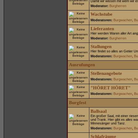
Damit wir wissen mit wem wir e
Moderator:
Burgherren
Wachstube
Moderatoren:
Burgwachen
,
Bu
Lieferanten
Hier werden Waren aller Art ange
Moderator:
Burgherren
Stallungen
Hier findet so alles an Getier 
Moderatoren:
Burgwachen
,
Bu
Ausrufungen
Stellenangebote
Moderatoren:
Burgwachen
,
Bu
"HÖRET HÖRET"
Moderatoren:
Burgwachen
,
Bu
Burgfest
Ballsaal
Ein großer Saal, mit einer riese
und Trank. Hier gibt es alles w
Minnesänger und Tanz.
Moderatoren:
Burgwachen
,
Bu
Schlafräume