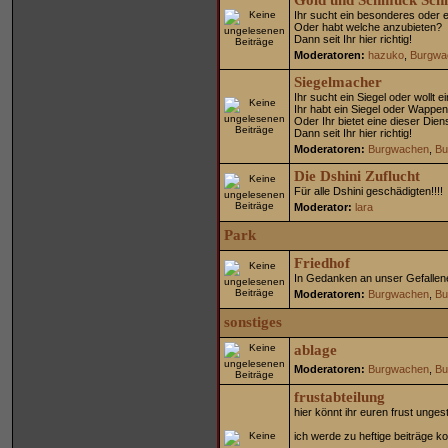
Gold und Schmuck Sch
Ihr sucht ein besonderes oder
Oder habt welche anzubieten?
Dann seit Ihr hier richtig!
Moderatoren:
hazuko
,
Burgwa
Siegelmacher
Ihr sucht ein Siegel oder wollt
Ihr habt ein Siegel oder Wappe
Oder Ihr bietet eine dieser Dien
Dann seit Ihr hier richtig!
Moderatoren:
Burgwachen
,
Bu
Die Dshini Zuflucht
Für alle Dshini geschädigten!!!!
Moderator:
lara
Park
Friedhof
In Gedanken an unser Gefallen
Moderatoren:
Burgwachen
,
Bu
sonstiges
ablage
Moderatoren:
Burgwachen
,
Bu
frustabteilung
hier könnt ihr euren frust unges
ich werde zu heftige beiträge 