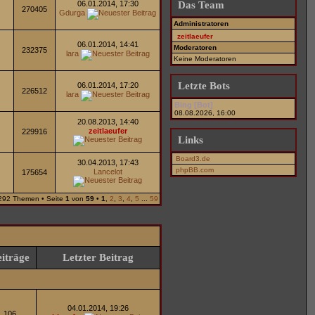
06.01.2014, 17:30
Das Team
270405
Gdurga
Administratoren
zeitlaeufer
06.01.2014, 14:41
Moderatoren
232375
lara
Keine Moderatoren
Letzte Bots
06.01.2014, 17:20
226512
lara
Bing [Bot]
08.08.2026, 16:00
20.08.2013, 14:40
zeitlaeufer
229916
Links
Board3.de
30.04.2013, 17:43
phpBB.com
Lancelot
175654
292 Themen • Seite
1
von
59
•
1
,
2
,
3
,
4
,
5
...
59
iträge
Letzter Beitrag
04.01.2014, 19:26
106