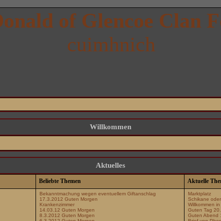
onald of Glencoe Clan 
cuimhnich
Willkommen
Aktuelles
Beliebte Themen
Aktuelle Th
Bekanntmachung wegen eventuellem Giftanschlag
Marktplatz
17.3.2012 Guten Morgen
Schikane oder 
Krankenzimmer
Willkommen in
14.03.12 Guten Morgen
Guten Tag 20
8.3.2012 Guten Morgen
Guten Abend 
6.3.2012 Guten Morgen
Brief von Ph