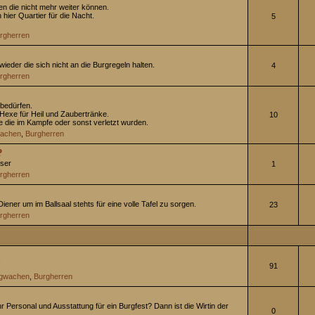
gen die nicht mehr weiter können.
 hier Quartier für die Nacht.
5
rgherren
 wieder die sich nicht an die Burgregeln halten.
4
rgherren
g bedürfen.
 Hexe für Heil und Zaubertränke.
10
le die im Kampfe oder sonst verletzt wurden.
achen
,
Burgherren
?
sser
1
rgherren
ener um im Ballsaal stehts für eine volle Tafel zu sorgen.
23
rgherren
!
91
gwachen
,
Burgherren
Ihr Personal und Ausstattung für ein Burgfest? Dann ist die Wirtin der
0