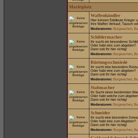
Marktplatz
Waffenhändler
Hier können Edelleute Krieger 
Ihre Waffen Verkauf, Tausch od
Moderatoren:
Burgwachen
,
Bu
Schildermacher
Ihr sucht ein besonderes Schil
Oder habt eins zum abgeben?
Dann seit Ihr hier richtig!
Moderatoren:
Burgwachen
,
Bu
Rüstungsschmiede
Ihr sucht eine besondere Rüst
Oder habt eine zum abgeben?
Dann seit Ihr hier richtig!
Moderatoren:
Burgwachen
,
Bu
Stabmacher
Ihr Sucht einen bestimmten Wa
Oder habt welche zum abgebe
Dann seit Ihr hier richtig!
Moderatoren:
Burgwachen
,
Bu
Schneider
Ihr sucht eine besondere Gew
Oder habt eine zum Abgeben?
Dann seit Ihr hier richtig!
Moderatoren:
Burgwachen
,
Bu