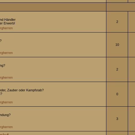
und Händler
2
er Erwerb!
rgherren
d?
10
rgherren
ung?
2
rgherren
nder, Zauber oder Kampfstab?
n?
0
rgherren
andung?
3
rgherren