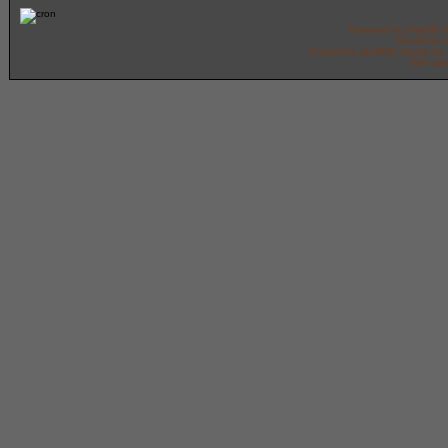
Powered by
phpBB
©
Deutsche 
Chronicles phpBB2 theme by
With spe