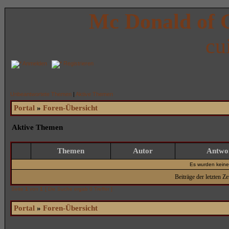
Mc Donald of 
cu
Anmelden
Registrieren
Unbeantwortete Themen
|
Aktive Themen
Portal
»
Foren-Übersicht
Aktive Themen
Themen
Autor
Antwo
Es wurden kein
Beiträge der letzten Ze
Seite
1
von
1
[ Die Suche ergab 0 Treffer ]
Portal
»
Foren-Übersicht