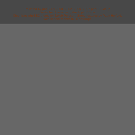
Powered by
phpBB
© 2000, 2002, 2005, 2007 phpBB Group
Deutsche Übersetzung durch
phpBB.de
Chronicles phpBB2 theme by
Jakob Persson
. Stone textures by
Patty Herford.
With special thanks to
RuneVillage