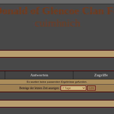
onald of Glencoe Clan 
cuimhnich
Antworten
Zugriffe
Es wurden keine passenden Ergebnisse gefunden.
Beiträge der letzten Zeit anzeigen: