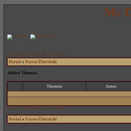
Mc D
Anmelden
Registrieren
Unbeantwortete Themen
|
Aktive Themen
Portal
»
Foren-Übersicht
Aktive Themen
Themen
Autor
Seite
1
von
1
[ Die Suche ergab 0 Treffer ]
Portal
»
Foren-Übersicht