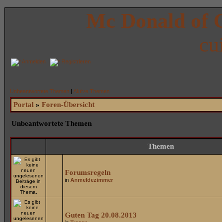
Mc Donald of 
cu
Anmelden
Registrieren
Unbeantwortete Themen
|
Aktive Themen
Portal
»
Foren-Übersicht
Unbeantwortete Themen
Themen
Forumsregeln
in
Anmeldezimmer
Guten Tag 20.08.2013