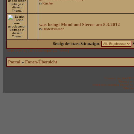
in
Küche
was bringt Mond und Sterne am 8.3.2012
in
Hinterzimmer
Beiträge der letzten Zeit anzeigen:
S
Seite
1
von
3
[ Die Suche ergab 111 Treffer ]
Portal
»
Foren-Übersicht
Powered by
phpBB
©
Deutsche 
Chronicles phpBB2 theme by
With spe