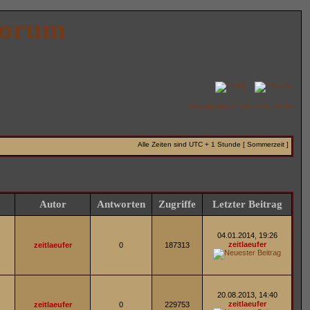
Forum
FAQ
Suche
Aktuelle Zeit: 07.08.2026, 06:08
Alle Zeiten sind UTC + 1 Stunde [ Sommerzeit ]
Autor
Antworten
Zugriffe
Letzter Beitrag
04.01.2014, 19:26
zeitlaeufer
zeitlaeufer
0
187313
20.08.2013, 14:40
zeitlaeufer
zeitlaeufer
0
229753