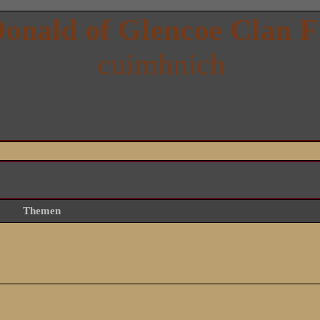
onald of Glencoe Clan 
cuimhnich
Themen