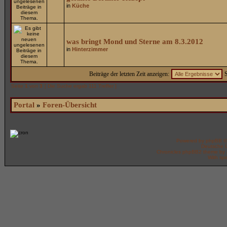
in
Küche
was bringt Mond und Sterne am 8.3.2012
in
Hinterzimmer
Beiträge der letzten Zeit anzeigen:
S
Seite
1
von
3
[ Die Suche ergab 111 Treffer ]
Portal
»
Foren-Übersicht
Powered by
phpBB
©
Deutsche 
Chronicles phpBB2 theme by
With spe