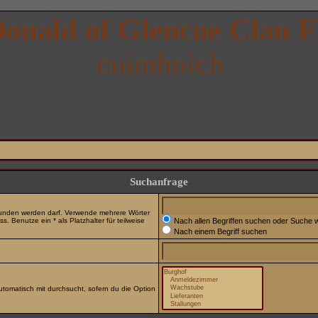
onald of Glencoe Clan 
cuimhnich
Suchanfrage
efunden werden darf. Verwende mehrere Wörter
 Benutze ein * als Platzhalter für teilweise
Nach allen Begriffen suchen oder Suche
Nach einem Begriff suchen
tomatisch mit durchsucht, sofern du die Option