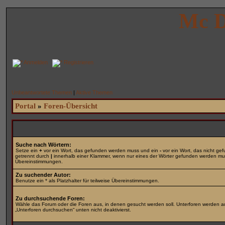
Mc D
Anmelden
Registrieren
Unbeantwortete Themen
|
Aktive Themen
Portal
»
Foren-Übersicht
Suche nach Wörtern:
Setze ein
+
vor ein Wort, das gefunden werden muss und ein
-
vor ein Wort, das nicht g
getrennt durch
|
innerhalb einer Klammer, wenn nur eines der Wörter gefunden werden muss.
Übereinstimmungen.
Zu suchender Autor:
Benutze ein * als Platzhalter für teilweise Übereinstimmungen.
Zu durchsuchende Foren:
Wähle das Forum oder die Foren aus, in denen gesucht werden soll. Unterforen werden au
„Unterforen durchsuchen“ unten nicht deaktivierst.