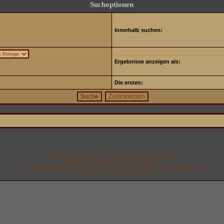
Suchoptionen
Innerhalb suchen:
Ergebnisse anzeigen als:
Die ersten:
Powered by
phpBB
© 2000, 2002, 2005, 2007 phpBB Group
Deutsche Übersetzung durch
phpBB.de
Chronicles phpBB2 theme by
Jakob Persson
. Stone textures by
Patty Herford.
With special thanks to
RuneVillage