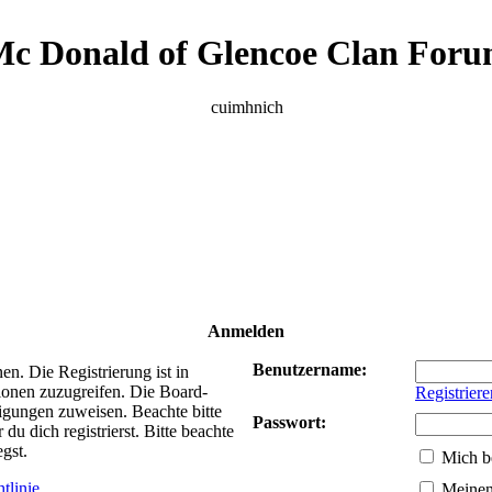
c Donald of Glencoe Clan For
cuimhnich
Anmelden
Benutzername:
n. Die Registrierung ist in
ionen zuzugreifen. Die Board-
Registriere
tigungen zuweisen. Beachte bitte
Passwort:
 dich registrierst. Bitte beachte
gst.
Mich b
tlinie
Meinen