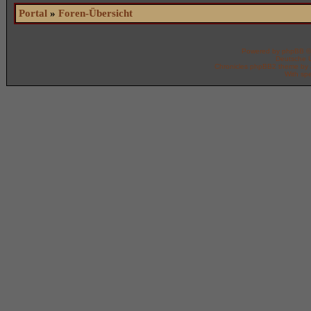
Portal
»
Foren-Übersicht
Powered by
phpBB
©
Deutsche 
Chronicles phpBB2 theme by
With spe