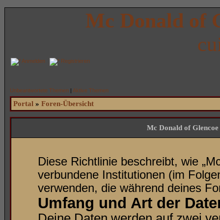
Mc Donald of 
cu
Anmelden
Registrieren
Unbeantwortete Themen
|
Aktive Themen
Portal
»
Foren-Übersicht
Mc Donald of Glencoe 
Diese Richtlinie beschreibt, wie „
verbundene Institutionen (im Folg
verwenden, die während deines F
Umfang und Art der Dat
Deine Daten werden auf zwei ve