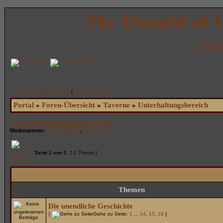
Mc Donald of 
cu
Anmelden
Registrieren
Unbeantwortete Themen
|
Aktive Themen
Portal
»
Foren-Übersicht
»
Taverne
»
Unterhaltungsbereich
Unterhaltungsbereich
Moderatoren:
Burgwachen
,
Burgherren
Seite
1
von
1
[ 1 Thema ]
Themen
Die unendliche Geschichte
[
Gehe zu Seite:
1
...
14
,
15
,
16
]