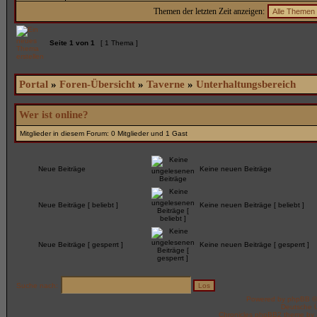
Themen der letzten Zeit anzeigen:
Seite
1
von
1
[ 1 Thema ]
Portal
»
Foren-Übersicht
»
Taverne
»
Unterhaltungsbereich
Wer ist online?
Mitglieder in diesem Forum: 0 Mitglieder und 1 Gast
Neue Beiträge
Keine neuen Beiträge
Neue Beiträge [ beliebt ]
Keine neuen Beiträge [ beliebt ]
Neue Beiträge [ gesperrt ]
Keine neuen Beiträge [ gesperrt ]
Suche nach:
Powered by
phpBB
©
Deutsche 
Chronicles phpBB2 theme by