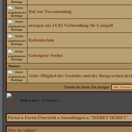
Ruf zur Versammlung
morgen am 14.02 Verhandlung Sir Campell
Kalendarium
Gefangene Seelen
Themen
Jedes Mitglied des Gesindes und der Burgwachen her
Themen der letzten Zeit anzeigen:
Seite
1
von
1
[ 6 Themen ]
Portal
»
Foren-Übersicht
»
Ausrufungen
»
"HÖRET HÖRET"
Wer ist online?