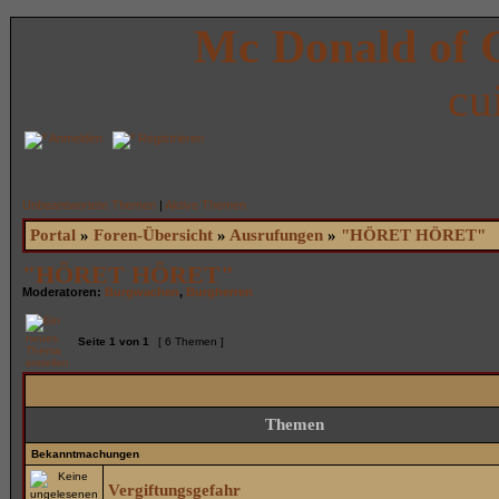
Mc Donald of 
cu
Anmelden
Registrieren
Unbeantwortete Themen
|
Aktive Themen
Portal
»
Foren-Übersicht
»
Ausrufungen
»
"HÖRET HÖRET"
"HÖRET HÖRET"
Moderatoren:
Burgwachen
,
Burgherren
Seite
1
von
1
[ 6 Themen ]
Themen
Bekanntmachungen
Vergiftungsgefahr