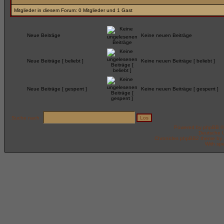
Mitglieder in diesem Forum: 0 Mitglieder und 1 Gast
Neue Beiträge
Keine neuen Beiträge
Neue Beiträge [ beliebt ]
Keine neuen Beiträge [ beliebt ]
Neue Beiträge [ gesperrt ]
Keine neuen Beiträge [ gesperrt ]
Suche nach:
Powered by
phpBB
©
Deutsche 
Chronicles phpBB2 theme by
With spe