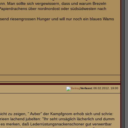
 kann. Man sollte sich vergewissern, dass und warum Brezeln
s Papierdrachens über nordnordost oder südsüdwesten nach
iesend riesengrossen Hunger und will nur noch ein blaues Wams
Verfasst:
06.02.2012, 19:00
 nicht zu zeigen, " Avber" der Kampfgnom erhob sich und schrie:
en lachend jubelten: "Ihr seht unsäglich lächerlich und dumm
uch es merken, daß Lederrüstungsnackenschoner gut verwertbar