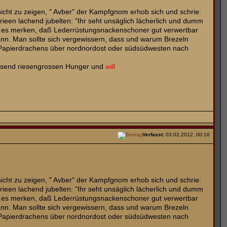
 nicht zu zeigen, " Avber" der Kampfgnom erhob sich und schrie:
en lachend jubelten: "Ihr seht unsäglich lächerlich und dumm
uch es merken, daß Lederrüstungsnackenschoner gut verwertbar
 kann. Man sollte sich vergewissern, dass und warum Brezeln
s Papierdrachens über nordnordost oder südsüdwesten nach
liesend riesengrossen Hunger und
will
Verfasst:
03.02.2012, 00:16
 nicht zu zeigen, " Avber" der Kampfgnom erhob sich und schrie:
en lachend jubelten: "Ihr seht unsäglich lächerlich und dumm
uch es merken, daß Lederrüstungsnackenschoner gut verwertbar
 kann. Man sollte sich vergewissern, dass und warum Brezeln
s Papierdrachens über nordnordost oder südsüdwesten nach