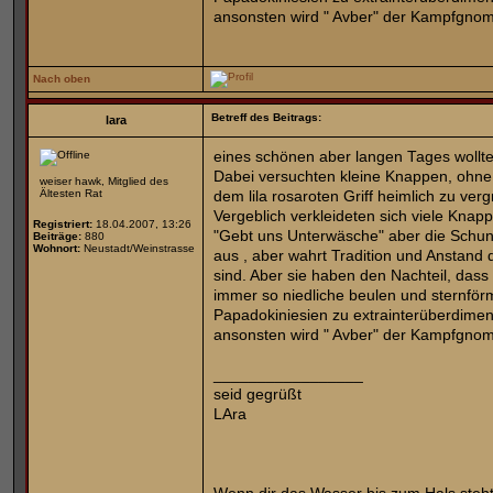
ansonsten wird " Avber" der Kampfgnom 
Nach oben
Betreff des Beitrags:
lara
eines schönen aber langen Tages wollten
Dabei versuchten kleine Knappen, ohne
weiser hawk, Mitglied des
Ältesten Rat
dem lila rosaroten Griff heimlich zu ver
Vergeblich verkleideten sich viele Knap
Registriert:
18.04.2007, 13:26
"Gebt uns Unterwäsche" aber die Schun
Beiträge:
880
Wohnort:
Neustadt/Weinstrasse
aus , aber wahrt Tradition und Anstand
sind. Aber sie haben den Nachteil, dass
immer so niedliche beulen und sternför
Papadokiniesien zu extrainterüberdime
ansonsten wird " Avber" der Kampfgnom 
_________________
seid gegrüßt
LAra