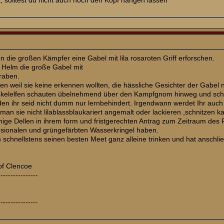
, solltest du nicht auch noch den Kopf hängen lassen
 die großen Kämpfer eine Gabel mit lila rosaroten Griff erforschen.
 Helm die große Gabel mit
graben.
pen weil sie keine erkennen wollten, die hässliche Gesichter der Gabel
kelelfen schauten übelnehmend über den Kampfgnom hinweg und schrie
 den ihr seid nicht dumm nur lernbehindert. Irgendwann werdet Ihr a
 man sie nicht lilablassblaukariert angemalt oder lackieren ,schnitzen
mige Dellen in ihrem form und fristgerechten Antrag zum Zeitraum de
nsionalen und grüngefärbten Wasserkringel haben.
schnellstens seinen besten Meet ganz alleine trinken und hat anschl
of Clencoe
----------------
----------------