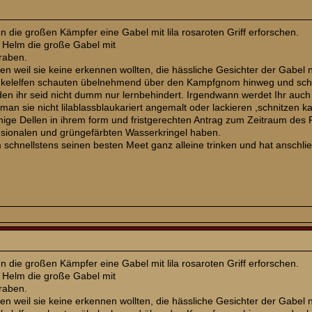
 die großen Kämpfer eine Gabel mit lila rosaroten Griff erforschen.
 Helm die große Gabel mit
graben.
pen weil sie keine erkennen wollten, die hässliche Gesichter der Gabel
kelelfen schauten übelnehmend über den Kampfgnom hinweg und schrie
 den ihr seid nicht dumm nur lernbehindert. Irgendwann werdet Ihr a
 man sie nicht lilablassblaukariert angemalt oder lackieren ,schnitzen
mige Dellen in ihrem form und fristgerechten Antrag zum Zeitraum de
nsionalen und grüngefärbten Wasserkringel haben.
schnellstens seinen besten Meet ganz alleine trinken und hat anschli
 die großen Kämpfer eine Gabel mit lila rosaroten Griff erforschen.
 Helm die große Gabel mit
graben.
pen weil sie keine erkennen wollten, die hässliche Gesichter der Gabel