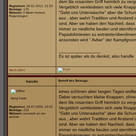
dem lila rosaroten Griff heimlich zu ver
Registriert:
28.01.2012, 21:53
Vergeblich verkleideten sich viele Knap
Beiträge:
175
"Gebt uns Unterwäsche" aber die Schun
Wohnort:
3 Meter hinterm
Regenbogen
aus , aber wahrt Tradition und Anstand
sind. Aber sie haben den Nachteil, dass
immer so niedliche beulen und sternför
Papadokiniesien zu extrainterüberdime
ansonsten wird " Avber" der Kampfgnom
_________________
Es ist später als du denkst, also handle
Nach oben
Betreff des Beitrags:
hazuko
eines schönen aber langen Tages wollten
Dabei versuchten kleine Knappen, ohne
flying hawk
dem lila rosaroten Griff heimlich zu ver
Registriert:
29.07.2009, 13:52
Vergeblich verkleideten sich viele Knap
Beiträge:
223
"Gebt uns Unterwäsche" aber die Schun
Wohnort:
neustadt an der
weinstr.
aus , aber wahrt Tradition und Anstand
sind. Aber sie haben den Nachteil, dass
immer so niedliche beulen und sternför
Papadokiniesien zu extrainterüberdime