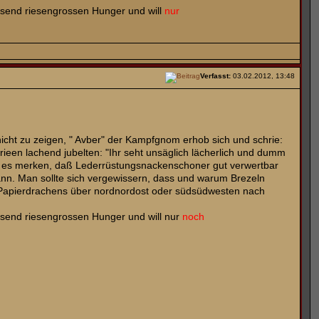
esend riesengrossen Hunger und will
nur
Verfasst:
03.02.2012, 13:48
 nicht zu zeigen, " Avber" der Kampfgnom erhob sich und schrie:
en lachend jubelten: "Ihr seht unsäglich lächerlich und dumm
uch es merken, daß Lederrüstungsnackenschoner gut verwertbar
 kann. Man sollte sich vergewissern, dass und warum Brezeln
s Papierdrachens über nordnordost oder südsüdwesten nach
esend riesengrossen Hunger und will nur
noch