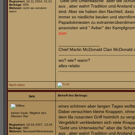
"Gebt uns Unterwäsche" aber die Schun
Registriert:
24.11.2004, 01:01
Beiträge:
859
aus , aber wahrt Tradition und Anstand
Wohnort:
nicht wo sondern
sind. Aber sie haben den Nachteil, dass
wann
immer so niedliche beulen und sternför
Papadokiniesien zu extrainterüberdime
ansonsten wird " Avber" der Kampfgnom 
zum
_________________
Chief Martin McDonald Clan McDonald 
--------------------------------------------------
wo? wie? wann?
alles relativ
--------------------------------------------------
Nach oben
Betreff des Beitrags:
lara
eines schönen aber langen Tages wollten
Dabei versuchten kleine Knappen, ohne
weiser hawk, Mitglied des
Ältesten Rat
dem lila rosaroten Griff heimlich zu ver
Vergeblich verkleideten sich viele Knap
Registriert:
18.04.2007, 13:26
"Gebt uns Unterwäsche" aber die Schun
Beiträge:
880
Wohnort:
Neustadt/Weinstrasse
aus , aber wahrt Tradition und Anstand