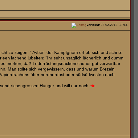
Verfasst:
03.02.2012, 17:44
 nicht zu zeigen, " Avber" der Kampfgnom erhob sich und schrie:
en lachend jubelten: "Ihr seht unsäglich lächerlich und dumm
uch es merken, daß Lederrüstungsnackenschoner gut verwertbar
 kann. Man sollte sich vergewissern, dass und warum Brezeln
s Papierdrachens über nordnordost oder südsüdwesten nach
iesend riesengrossen Hunger und will nur noch
ein