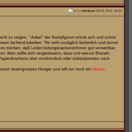
Verfasst:
05.02.2012, 19:43
 nicht zu zeigen, " Avber" der Kampfgnom erhob sich und schrie:
en lachend jubelten: "Ihr seht unsäglich lächerlich und dumm
uch es merken, daß Lederrüstungsnackenschoner gut verwertbar
 kann. Man sollte sich vergewissern, dass und warum Brezeln
s Papierdrachens über nordnordost oder südsüdwesten nach
esend riesengrossen Hunger und will nur noch ein
blaues