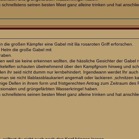
schnellstens seinen besten Meet ganz alleine trinken und hat anschli
 die großen Kämpfer eine Gabel mit lila rosaroten Griff erforschen.
 Helm die große Gabel mit
graben.
pen weil sie keine erkennen wollten, die hässliche Gesichter der Gabel
kelelfen schauten übelnehmend über den Kampfgnom hinweg und schrie
 den ihr seid nicht dumm nur lernbehindert. Irgendwann werdet Ihr a
 man sie nicht lilablassblaukariert angemalt oder lackieren ,schnitzen
mige Dellen in ihrem form und fristgerechten Antrag zum Zeitraum de
nsionalen und grüngefärbten Wasserkringel haben.
schnellstens seinen besten Meet ganz alleine trinken und hat anschli