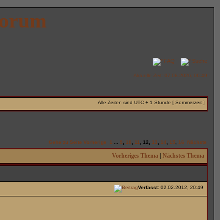
Forum
FAQ
Suche
Aktuelle Zeit: 07.08.2026, 06:49
Alle Zeiten sind UTC + 1 Stunde [ Sommerzeit ]
Gehe zu Seite
Vorherige
1
...
9
,
10
,
11
,
12
,
13
,
14
,
15
,
16
Nächste
Vorheriges Thema
|
Nächstes Thema
Verfasst:
02.02.2012, 20:49