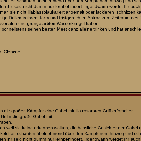
kelelfen schauten übelnehmend über den Kampfgnom hinweg und schrie
 den ihr seid nicht dumm nur lernbehindert. Irgendwann werdet Ihr a
 man sie nicht lilablassblaukariert angemalt oder lackieren ,schnitzen
mige Dellen in ihrem form und fristgerechten Antrag zum Zeitraum de
nsionalen und grüngefärbten Wasserkringel haben.
schnellstens seinen besten Meet ganz alleine trinken und hat anschl
of Clencoe
----------------
----------------
 die großen Kämpfer eine Gabel mit lila rosaroten Griff erforschen.
 Helm die große Gabel mit
graben.
pen weil sie keine erkennen wollten, die hässliche Gesichter der Gabel
kelelfen schauten übelnehmend über den Kampfgnom hinweg und schrie
 den ihr seid nicht dumm nur lernbehindert. Irgendwann werdet Ihr a