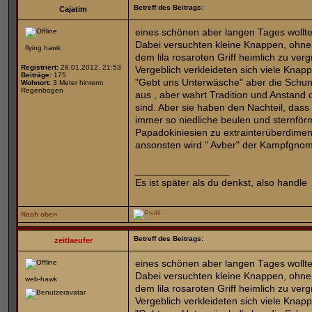
Betreff des Beitrags:
Cajatim
eines schönen aber langen Tages wollten
Dabei versuchten kleine Knappen, ohne
flying hawk
dem lila rosaroten Griff heimlich zu ver
Registriert:
28.01.2012, 21:53
Vergeblich verkleideten sich viele Knap
Beiträge:
175
"Gebt uns Unterwäsche" aber die Schun
Wohnort:
3 Meter hinterm
Regenbogen
aus , aber wahrt Tradition und Anstand
sind. Aber sie haben den Nachteil, dass
immer so niedliche beulen und sternför
Papadokiniesien zu extrainterüberdime
ansonsten wird " Avber" der Kampfgnom 
_________________
Es ist später als du denkst, also handle
Nach oben
Betreff des Beitrags:
zeitlaeufer
eines schönen aber langen Tages wollten
Dabei versuchten kleine Knappen, ohne
web-hawk
dem lila rosaroten Griff heimlich zu ver
Vergeblich verkleideten sich viele Knap