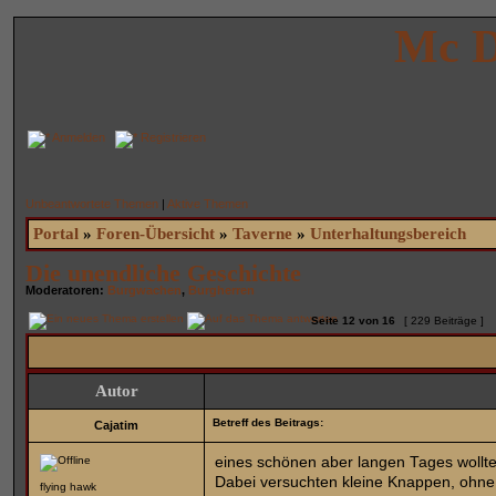
Mc D
Anmelden
Registrieren
Unbeantwortete Themen
|
Aktive Themen
Portal
»
Foren-Übersicht
»
Taverne
»
Unterhaltungsbereich
Die unendliche Geschichte
Moderatoren:
Burgwachen
,
Burgherren
Seite
12
von
16
[ 229 Beiträge ]
Autor
Betreff des Beitrags:
Cajatim
eines schönen aber langen Tages wollten
Dabei versuchten kleine Knappen, ohne
flying hawk