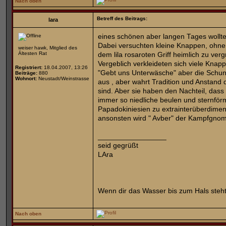
Nach oben
Betreff des Beitrags:
lara
eines schönen aber langen Tages wollten
Dabei versuchten kleine Knappen, ohne
weiser hawk, Mitglied des
Ältesten Rat
dem lila rosaroten Griff heimlich zu ver
Vergeblich verkleideten sich viele Knap
Registriert:
18.04.2007, 13:26
"Gebt uns Unterwäsche" aber die Schun
Beiträge:
880
Wohnort:
Neustadt/Weinstrasse
aus , aber wahrt Tradition und Anstand
sind. Aber sie haben den Nachteil, dass
immer so niedliche beulen und sternför
Papadokiniesien zu extrainterüberdime
ansonsten wird " Avber" der Kampfgnom 
_________________
seid gegrüßt
LAra
Wenn dir das Wasser bis zum Hals steht
Nach oben