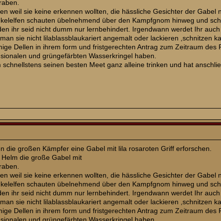
graben.
pen weil sie keine erkennen wollten, die hässliche Gesichter der Gabel
kelelfen schauten übelnehmend über den Kampfgnom hinweg und schrie
 den ihr seid nicht dumm nur lernbehindert. Irgendwann werdet Ihr a
 man sie nicht lilablassblaukariert angemalt oder lackieren ,schnitzen
mige Dellen in ihrem form und fristgerechten Antrag zum Zeitraum de
nsionalen und grüngefärbten Wasserkringel haben.
 schnellstens seinen besten Meet ganz alleine trinken und hat ansch
 die großen Kämpfer eine Gabel mit lila rosaroten Griff erforschen.
 Helm die große Gabel mit
graben.
pen weil sie keine erkennen wollten, die hässliche Gesichter der Gabel
kelelfen schauten übelnehmend über den Kampfgnom hinweg und schrie
 den ihr seid nicht dumm nur lernbehindert. Irgendwann werdet Ihr a
 man sie nicht lilablassblaukariert angemalt oder lackieren ,schnitzen
mige Dellen in ihrem form und fristgerechten Antrag zum Zeitraum de
nsionalen und grüngefärbten Wasserkringel haben.