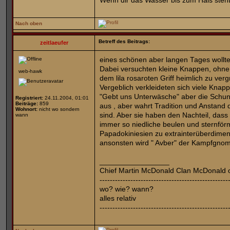
Wenn dir das Wasser bis zum Hals steht
Nach oben
Betreff des Beitrags:
zeitlaeufer
eines schönen aber langen Tages wollten
Dabei versuchten kleine Knappen, ohne
web-hawk
dem lila rosaroten Griff heimlich zu ver
Vergeblich verkleideten sich viele Knap
"Gebt uns Unterwäsche" aber die Schun
Registriert:
24.11.2004, 01:01
Beiträge:
859
aus , aber wahrt Tradition und Anstand
Wohnort:
nicht wo sondern
sind. Aber sie haben den Nachteil, dass
wann
immer so niedliche beulen und sternför
Papadokiniesien zu extrainterüberdime
ansonsten wird " Avber" der Kampfgnom 
_________________
Chief Martin McDonald Clan McDonald 
--------------------------------------------------
wo? wie? wann?
alles relativ
--------------------------------------------------