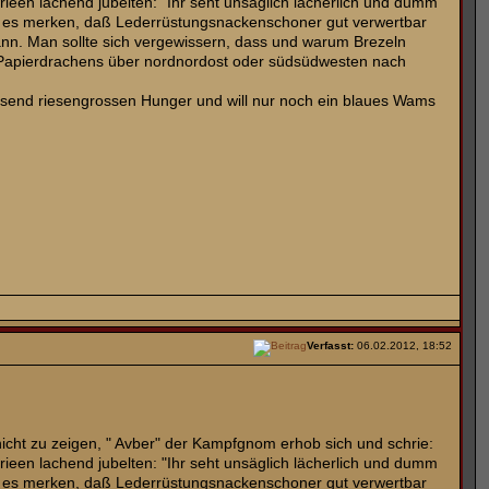
en lachend jubelten: "Ihr seht unsäglich lächerlich und dumm
uch es merken, daß Lederrüstungsnackenschoner gut verwertbar
 kann. Man sollte sich vergewissern, dass und warum Brezeln
s Papierdrachens über nordnordost oder südsüdwesten nach
iesend riesengrossen Hunger und will nur noch ein blaues Wams
Verfasst:
06.02.2012, 18:52
 nicht zu zeigen, " Avber" der Kampfgnom erhob sich und schrie:
en lachend jubelten: "Ihr seht unsäglich lächerlich und dumm
uch es merken, daß Lederrüstungsnackenschoner gut verwertbar