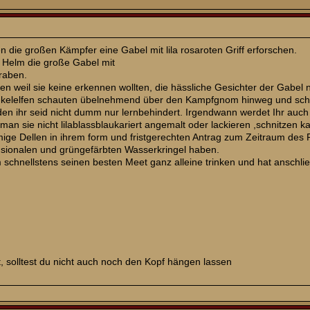
 die großen Kämpfer eine Gabel mit lila rosaroten Griff erforschen.
 Helm die große Gabel mit
graben.
pen weil sie keine erkennen wollten, die hässliche Gesichter der Gabel
kelelfen schauten übelnehmend über den Kampfgnom hinweg und schrie
 den ihr seid nicht dumm nur lernbehindert. Irgendwann werdet Ihr a
 man sie nicht lilablassblaukariert angemalt oder lackieren ,schnitzen
mige Dellen in ihrem form und fristgerechten Antrag zum Zeitraum de
nsionalen und grüngefärbten Wasserkringel haben.
schnellstens seinen besten Meet ganz alleine trinken und hat anschli
, solltest du nicht auch noch den Kopf hängen lassen