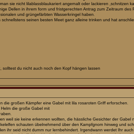
 man sie nicht lilablassblaukariert angemalt oder lackieren ,schnitzen
mige Dellen in ihrem form und fristgerechten Antrag zum Zeitraum de
nsionalen und grüngefärbten Wasserkringel haben.
schnellstens seinen besten Meet ganz alleine trinken und hat anschl
, solltest du nicht auch noch den Kopf hängen lassen
 die großen Kämpfer eine Gabel mit lila rosaroten Griff erforschen.
 Helm die große Gabel mit
graben.
pen weil sie keine erkennen wollten, die hässliche Gesichter der Gabel
kelelfen schauten übelnehmend über den Kampfgnom hinweg und schrie
 den ihr seid nicht dumm nur lernbehindert. Irgendwann werdet Ihr a