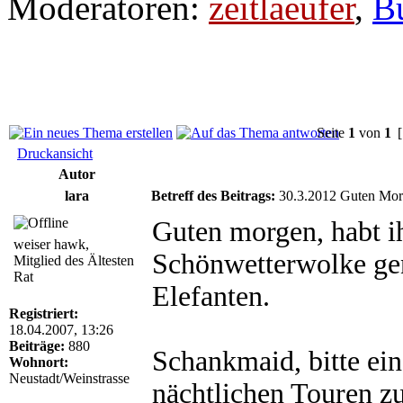
Moderatoren:
zeitlaeufer
,
B
Seite
1
von
1
[
Druckansicht
Autor
lara
Betreff des Beitrags:
30.3.2012 Guten Mo
Guten morgen, habt ih
weiser hawk,
Schönwetterwolke gen
Mitglied des Ältesten
Rat
Elefanten.
Registriert:
18.04.2007, 13:26
Beiträge:
880
Schankmaid, bitte ei
Wohnort:
Neustadt/Weinstrasse
nächtlichen Touren zu