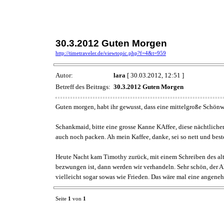
30.3.2012 Guten Morgen
http://timetraveler.de/viewtopic.php?f=4&t=959
Autor:
lara
[ 30.03.2012, 12:51 ]
Betreff des Beitrags:
30.3.2012 Guten Morgen
Guten morgen, habt ihr gewusst, dass eine mittelgroße Schönw
Schankmaid, bitte eine grosse Kanne KAffee, diese nächtliche
auch noch packen. Ah mein Kaffee, danke, sei so nett und beste
Heute Nacht kam Timothy zurück, mit einem Schreiben des alt
bezwungen ist, dann werden wir verhandeln. Sehr schön, der A
vielleicht sogar sowas wie Frieden. Das wäre mal eine angene
Seite
1
von
1