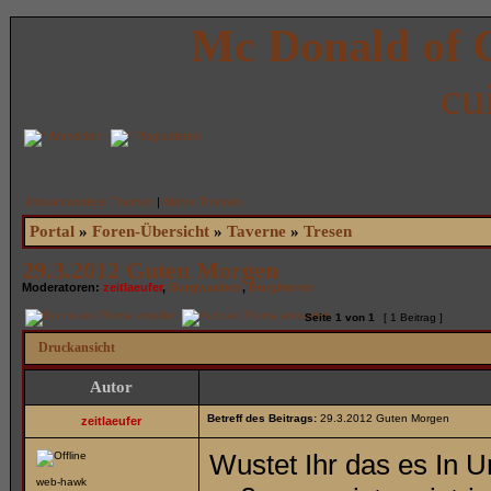
Mc Donald of 
cu
Anmelden
Registrieren
Unbeantwortete Themen
|
Aktive Themen
Portal
»
Foren-Übersicht
»
Taverne
»
Tresen
29.3.2012 Guten Morgen
Moderatoren:
zeitlaeufer
,
Burgwachen
,
Burgherren
Seite
1
von
1
[ 1 Beitrag ]
Druckansicht
Autor
Betreff des Beitrags:
29.3.2012 Guten Morgen
zeitlaeufer
Wustet Ihr das es In Ur
web-hawk