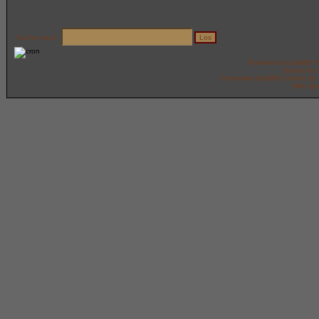
Suche nach:
Powered by
phpBB
©
Deutsche 
Chronicles phpBB2 theme by
With spe