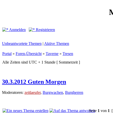
M
Anmelden
Registrieren
Unbeantwortete Themen
|
Aktive Themen
Portal
»
Foren-Übersicht
»
Taverne
»
Tresen
Alle Zeiten sind UTC + 1 Stunde [ Sommerzeit ]
30.3.2012 Guten Morgen
Moderatoren:
zeitlaeufer
,
Burgwachen
,
Burgherren
Seite
1
von
1
[