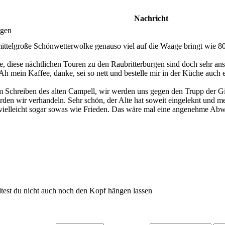
Nachricht
rgen
mittelgroße Schönwetterwolke genauso viel auf die Waage bringt wie 80
, diese nächtlichen Touren zu den Raubritterburgen sind doch sehr an
h mein Kaffee, danke, sei so nett und bestelle mir in der Küche auch e
Schreiben des alten Campell, wir werden uns gegen den Trupp der Gif
en wir verhandeln. Sehr schön, der Alte hat soweit eingeleknt und me
 vielleicht sogar sowas wie Frieden. Das wäre mal eine angenehme Ab
ltest du nicht auch noch den Kopf hängen lassen