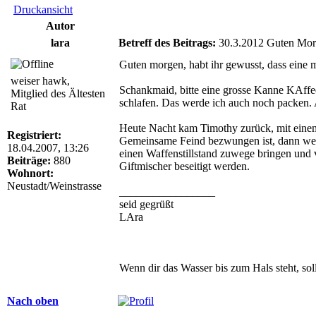
Druckansicht
Autor
lara
Betreff des Beitrags:
30.3.2012 Guten Mo
Guten morgen, habt ihr gewusst, dass eine 
weiser hawk,
Schankmaid, bitte eine grosse Kanne KAffee
Mitglied des Ältesten
schlafen. Das werde ich auch noch packen. A
Rat
Heute Nacht kam Timothy zurück, mit einem 
Registriert:
Gemeinsame Feind bezwungen ist, dann werd
18.04.2007, 13:26
einen Waffenstillstand zuwege bringen und
Beiträge:
880
Giftmischer beseitigt werden.
Wohnort:
Neustadt/Weinstrasse
_________________
seid gegrüßt
LAra
Wenn dir das Wasser bis zum Hals steht, sol
Nach oben