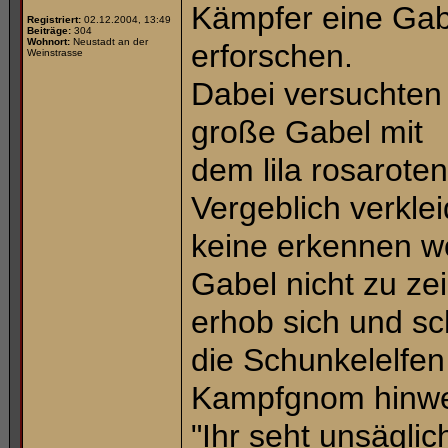
Kämpfer eine Gabel
Registriert:
02.12.2004, 13:49
Beiträge:
304
Wohnort:
Neustadt an der
erforschen.
Weinstrasse
Dabei versuchten
große Gabel mit
dem lila rosaroten
Vergeblich verklei
keine erkennen wo
Gabel nicht zu ze
erhob sich und sc
die Schunkelelfe
Kampfgnom hinweg
"Ihr seht unsägli