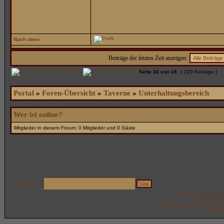
Nach oben
Beiträge der letzten Zeit anzeigen:
Seite
16
von
16
[ 229 Beiträge ]
Portal
»
Foren-Übersicht
»
Taverne
»
Unterhaltungsbereich
Wer ist online?
Mitglieder in diesem Forum: 0 Mitglieder und 0 Gäste
Suche nach:
Powered by
phpBB
©
Deutsche 
Chronicles phpBB2 theme by
With spe