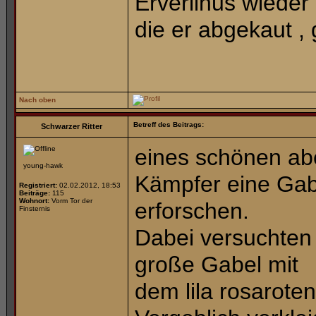
Erverlinus wieder
die er abgekaut ,
Nach oben
Betreff des Beitrags:
Schwarzer Ritter
eines schönen abe
young-hawk
Kämpfer eine Gabel
Registriert:
02.02.2012, 18:53
Beiträge:
115
Wohnort:
Vorm Tor der
erforschen.
Finsternis
Dabei versuchten
große Gabel mit
dem lila rosaroten