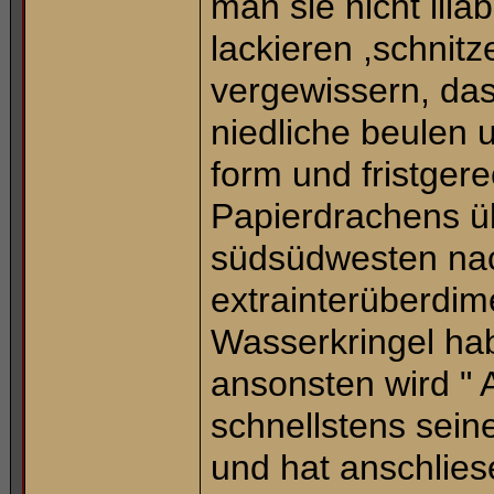
man sie nicht lila
lackieren ,schnitz
vergewissern, da
niedliche beulen 
form und fristger
Papierdrachens ü
südsüdwesten nac
extrainterüberdi
Wasserkringel ha
ansonsten wird "
schnellstens sein
und hat anschlies