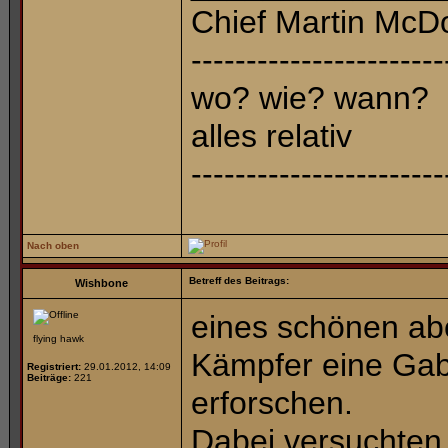
Chief Martin McD
-----------------------
wo? wie? wann?
alles relativ
-----------------------
Nach oben
Betreff des Beitrags:
Wishbone
eines schönen abe
flying hawk
Kämpfer eine Gabel
Registriert:
29.01.2012, 14:09
Beiträge:
221
erforschen.
Dabei versuchten